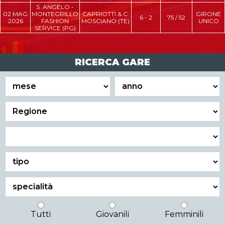
11 APRILE 2026
-
DI GIRAUDO
11 APRILE
S. ANGELO -
CRC
NOVENTA
10 - 14
02 MAG
2026
MONTEGRILLO
CAPRIOTTI & C.
GAGLIANICO
GIRONE
6 - 2
75 / 52
2026
FASHION
MOSCIANO (TE)
UNICO
SERVICE (PG)
RICERCA GARE
Tutti
Giovanili
Femminili