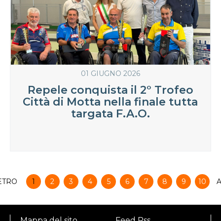
01 GIUGNO 2026
Repele conquista il 2° Trofeo
Città di Motta nella finale tutta
targata F.A.O.
ETRO
1
2
3
4
5
6
7
8
9
10
A
Mappa del sito
Feed Rss