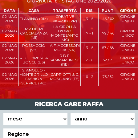
GIORNATA 18 - STAGIONE 2025/2026
DATA
CASA
TRASFERTA
RIS.
PUNTI
GIRONE
02 MAG
CREATIVE
GIRONE
FLAMINIO (RM)
3 - 5
45 / 62
2026
VIGASIO (VR)
UNICO
LA CIPOLLA
MP FILTRI
02 MAG
D'ORO
GIRONE
CACCIALANZA
7 - 1
79 / 46
2026
MONTESANTO
UNICO
(MI)
(MC)
02 MAG
POSSACCIO
A.F. ACCESSORI
GIRONE
3 - 5
57 / 68
2026
(VB)
MODA (NA)
UNICO
R.D.F.
02 MAG
R.D.F. BRESCIA
GIRONE
SAMMARTINESE
2 - 6
52 / 71
2026
BOCCE (BS)
UNICO
(RE)
S. ANGELO -
02 MAG
MONTEGRILLO
CAPRIOTTI & C.
GIRONE
6 - 2
75 / 52
2026
FASHION
MOSCIANO (TE)
UNICO
SERVICE (PG)
RICERCA GARE RAFFA