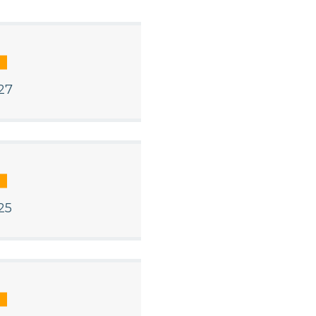
27
25