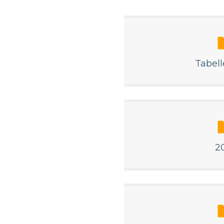
Tabell
2