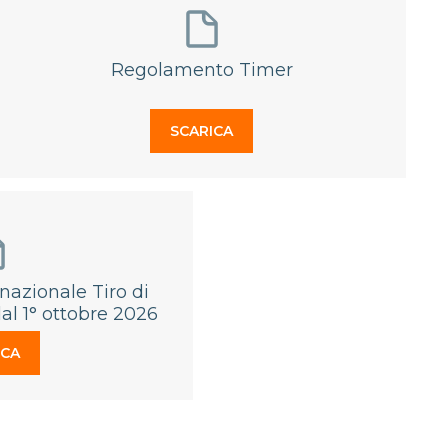
Regolamento Timer
SCARICA
azionale Tiro di
dal 1° ottobre 2026
ICA