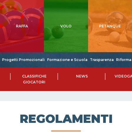
RAFFA
VOLO
PETANQUE
Progetti Promozionali
Formazione e Scuola
Trasparenza
Riforma 
CLASSIFICHE
NEWS
VIDEOGA
GIOCATORI
REGOLAMENTI