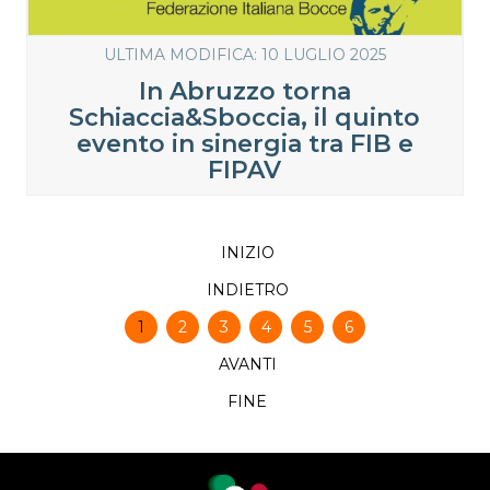
ULTIMA MODIFICA: 10 LUGLIO 2025
In Abruzzo torna
Schiaccia&Sboccia, il quinto
evento in sinergia tra FIB e
FIPAV
INIZIO
INDIETRO
1
2
3
4
5
6
AVANTI
FINE