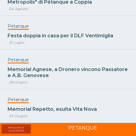
Metropolis" di Pétanque a Coppia
04 Agosto
Petanque
Festa doppia in casa per il DLF Ventimiglia
13 Luglio
Petanque
Memorial Agnese, a Dronero vincono Passatore
e A.B. Genovese
29 Giugno
Petanque
Memorial Repetto, esulta Vita Nova
23 Giugno
PETANQUE
RISULTATI E
CLASSIFICA