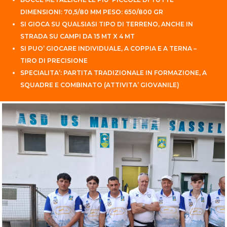
DIMENSIONI: 70,5/80 MM PESO: 650/800 GR
SI GIOCA SU QUALSIASI TIPO DI TERRENO, ANCHE IN
STRADA SU CAMPI DA 15 MT X 4 MT
SI PUO’ GIOCARE INDIVIDUALE, A COPPIA E A TERNA –
TIRO DI PRECISIONE
SPECIALITA’: PARTITA TRADIZIONALE IN FORMAZIONE, A
SQUADRE E COMBINATO (ATTIVITA’ GIOVANILE)