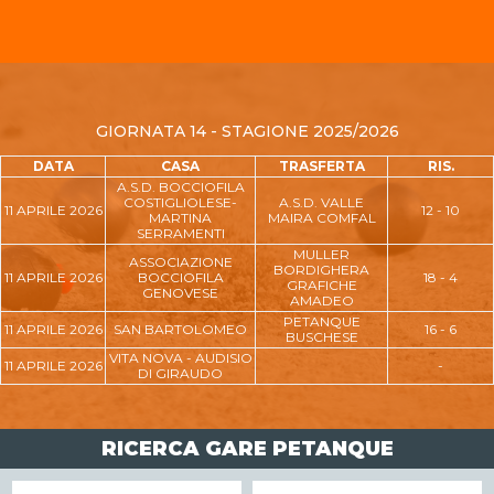
GIORNATA 14 - STAGIONE 2025/2026
DATA
CASA
TRASFERTA
RIS.
A.S.D. BOCCIOFILA
COSTIGLIOLESE-
A.S.D. VALLE
11 APRILE 2026
12 - 10
MARTINA
MAIRA COMFAL
SERRAMENTI
MULLER
ASSOCIAZIONE
BORDIGHERA
11 APRILE 2026
BOCCIOFILA
18 - 4
GRAFICHE
GENOVESE
AMADEO
PETANQUE
11 APRILE 2026
SAN BARTOLOMEO
16 - 6
BUSCHESE
VITA NOVA - AUDISIO
11 APRILE 2026
-
DI GIRAUDO
RICERCA GARE PETANQUE