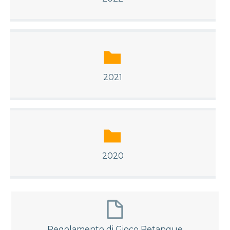
2021
2020
Regolamento di Gioco Petanque