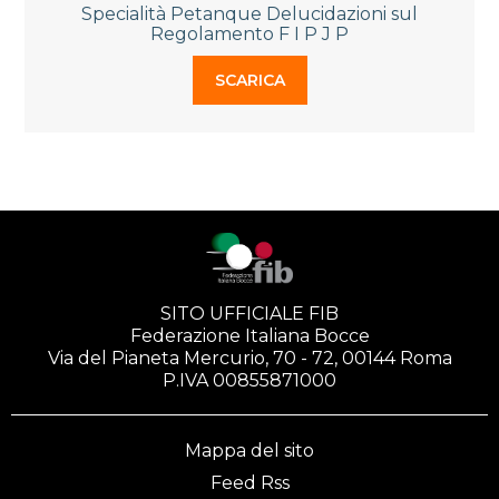
Specialità Petanque Delucidazioni sul
Regolamento F I P J P
SCARICA
SITO UFFICIALE FIB
Federazione Italiana Bocce
Via del Pianeta Mercurio, 70 - 72, 00144 Roma
P.IVA 00855871000
Mappa del sito
Feed Rss