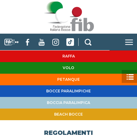
RAFFA
VOLO
PETANQUE
BOCCE PARALIMPICHE
BOCCIA PARALIMPICA
BEACH BOCCE
REGOLAMENTI