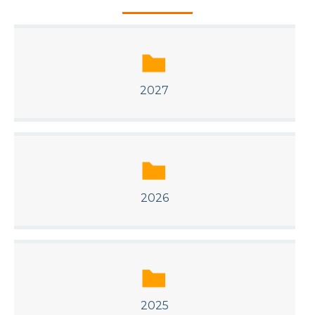
2027
2026
2025