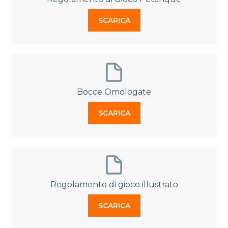
SCARICA
Bocce Omologate
SCARICA
Regolamento di gioco illustrato
SCARICA