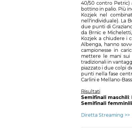
40/50 contro Petric) a
bottino in palio. Più 
Kozjek nel combinato
nell'individuale). La B
due punti di Graziano,
da Brnic e Micheletti
Kozjek a chiudere i c
Albenga, hanno sovvert
campionesse in caric
mettere le mani sui s
tradizionali in vantag
piazzato i due colpi d
punti nella fase centr
Carlini e Mellano-Bass
Risultati
Semifinali maschili
:
Semifinali femminil
Diretta Streaming >>