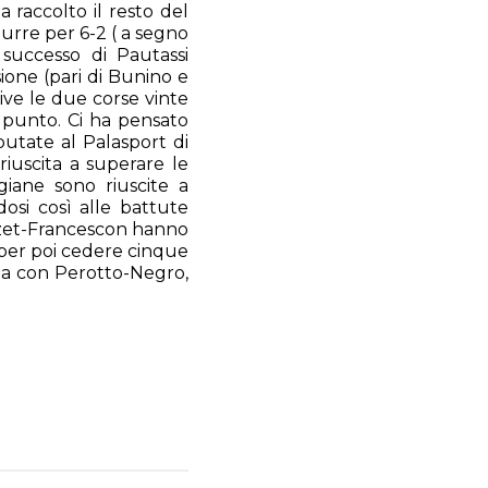
a raccolto il resto del
durre per 6-2 ( a segno
 successo di Pautassi
isione (pari di Bunino e
sive le due corse vinte
l punto. Ci ha pensato
putate al Palasport di
 riuscita a superare le
giane sono riuscite a
dosi così alle battute
iozzet-Francescon hanno
) per poi cedere cinque
coda con Perotto-Negro,