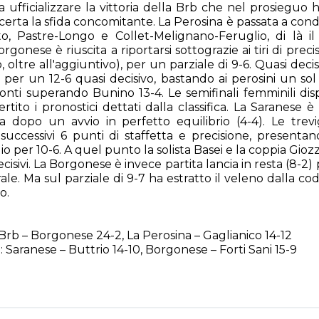
 ufficializzare la vittoria della Brb che nel prosieguo h
incerta la sfida concomitante. La Perosina è passata a con
, Pastre-Longo e Collet-Melignano-Feruglio, di là il
orgonese è riuscita a riportarsi sottograzie ai tiri di prec
 oltre all'aggiuntivo), per un parziale di 9-6. Quasi deci
, per un 12-6 quasi decisivo, bastando ai perosini un so
onti superando Bunino 13-4. Le semifinali femminili dis
ito i pronostici dettati dalla classifica. La Saranese è
a dopo un avvio in perfetto equilibrio (4-4). Le trevi
uccessivi 6 punti di staffetta e precisione, presentan
gio per 10-6. A quel punto la solista Basei e la coppia G
ecisivi. La Borgonese è invece partita lancia in resta (8-2
ale. Ma sul parziale di 9-7 ha estratto il veleno dalla 
o.
 Brb – Borgonese 24-2, La Perosina – Gaglianico 14-12
i
: Saranese – Buttrio 14-10, Borgonese – Forti Sani 15-9