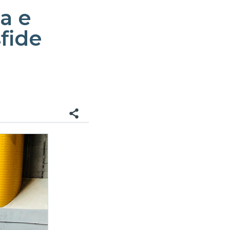
a e
fide