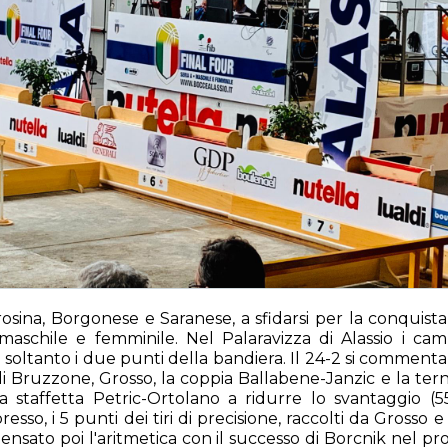
sina, Borgonese e Saranese, a sfidarsi per la conquista d
 maschile e femminile. Nel Palaravizza di Alassio i cam
soltanto i due punti della bandiera. Il 24-2 si commenta
e di Bruzzone, Grosso, la coppia Ballabene-Janzic e la te
a staffetta Petric-Ortolano a ridurre lo svantaggio (5
esso, i 5 punti dei tiri di precisione, raccolti da Grosso e
 pensato poi l'aritmetica con il successo di Borcnik nel pr