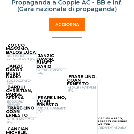
Propaganda a Coppie AC - BB e inf.
(Gara nazionale di propaganda)
AGGIORNA
ZOCCO
MASSIMO,
BALOS LUCA
JANZIC
BOCCIOFILA
DAVOR,
TRIESTINA A.S.D. (TS)
BUSET
JANZIC
DARIO
DAVOR,
SOC.BOCC.PASCH
BUSET
(PN)
FRARE LINO,
DARIO
COAN
SOC.BOCC.PASCH
ERNESTO
(PN)
BARBUI
ASD U.B. MARENESE
CHRISTIAN,
(TV)
PARISE
FRARE LINO,
SERENA
COAN
BOCCIOFILA
ERNESTO
GRANATA
FRARE LINO,
PORTOGRUARO
ASD U.B. MARENESE
COAN
A.S.D. (VE)
(TV)
ERNESTO
VISCUSI MARCO,
ASD U.B. MARENESE
PERETTI GIUSEPPE
(TV)
WALTER
PEDAVENA ASD (BL)
CANCIAN
MICHELE,