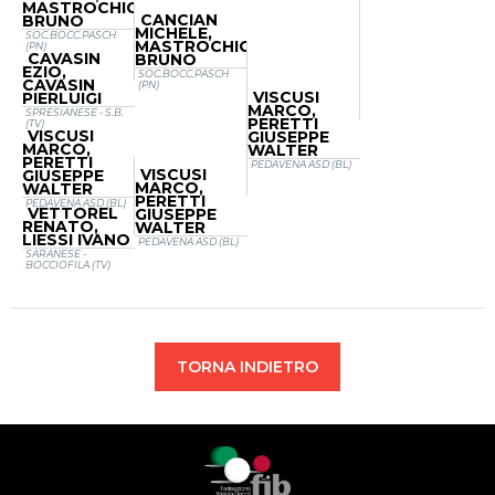
MASTROCHICCO
CANCIAN
BRUNO
MICHELE,
SOC.BOCC.PASCH
MASTROCHICCO
(PN)
CAVASIN
BRUNO
EZIO,
SOC.BOCC.PASCH
CAVASIN
(PN)
VISCUSI
PIERLUIGI
MARCO,
SPRESIANESE - S.B.
PERETTI
(TV)
VISCUSI
GIUSEPPE
MARCO,
WALTER
PERETTI
PEDAVENA ASD (BL)
VISCUSI
GIUSEPPE
MARCO,
WALTER
PERETTI
PEDAVENA ASD (BL)
VETTOREL
GIUSEPPE
RENATO,
WALTER
LIESSI IVANO
PEDAVENA ASD (BL)
SARANESE -
BOCCIOFILA (TV)
TORNA INDIETRO