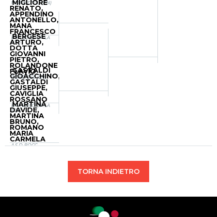
MIGLIORE
MOROZZESE (CN)
RENATO,
APPENDINO
ANTONELLO,
MANA
FRANCESCO
BERGESE
BRA BOCCIOFILA
ARTURO,
(CN)
DOTTA
GIOVANNI
PIETRO,
ROLANDONE
GASTALDI
FLAVIO
GIOACCHINO,
RORETESE (CN)
GASTALDI
GIUSEPPE,
CAVIGLIA
ROSSANO
MARTINA
BRA BOCCIOFILA
DAVIDE,
(CN)
MARTINA
BRUNO,
ROMANO
MARIA
CARMELA
A.S.D. BOCC.
CENTALLESE (CN)
TORNA INDIETRO