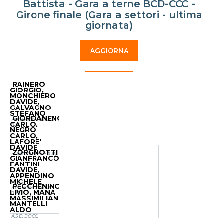
Battista - Gara a terne BCD-CCC -
Girone finale (Gara a settori - ultima
giornata)
AGGIORNA
RAINERO
GIORGIO,
MONCHIERO
DAVIDE,
GALVAGNO
STEFANO
GIORDANENGO
BRA BOCCIOFILA
CARLO,
(CN)
NEGRO
CARLO,
LAFORE'
DAVIDE
ZORGNOTTI
SOMMARIVESE (CN)
GIANFRANCO,
FANTINI
DAVIDE,
APPENDINO
MICHELE
PECCHENINO
BRA BOCCIOFILA
LIVIO, MANA
(CN)
MASSIMILIANO,
MANTELLI
ALDO
A.S.D. BOCC.