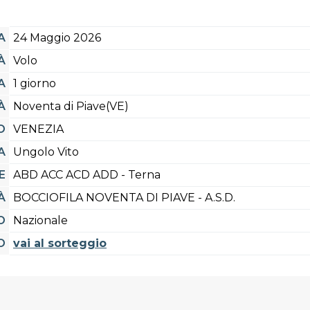
A
24 Maggio 2026
À
Volo
A
1 giorno
À
Noventa di Piave(VE)
O
VENEZIA
A
Ungolo Vito
E
ABD ACC ACD ADD - Terna
À
BOCCIOFILA NOVENTA DI PIAVE - A.S.D.
O
Nazionale
O
vai al sorteggio