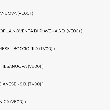
ESANUOVA (VE00) )
CIOFILA NOVENTA DI PIAVE - A.S.D. (VE00) )
RANESE - BOCCIOFILA (TV00) )
- CHIESANUOVA (VE00) )
ESIANESE - S.B. (TV00) )
ONICA (VE00) )