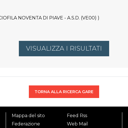
CCIOFILA NOVENTA DI PIAVE - A.S.D. (VE00) )
VISUALIZZA I RISULTATI
TORNA ALLA RICERCA GARE
Mappa del sito
Feed Rss
Federazione
Web Mail