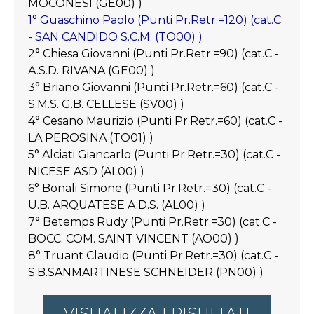
MOCONESI (GE00) )
1° Guaschino Paolo (Punti Pr.Retr.=120) (cat.C
- SAN CANDIDO S.C.M. (TO00) )
2° Chiesa Giovanni (Punti Pr.Retr.=90) (cat.C -
A.S.D. RIVANA (GE00) )
3° Briano Giovanni (Punti Pr.Retr.=60) (cat.C -
S.M.S. G.B. CELLESE (SV00) )
4° Cesano Maurizio (Punti Pr.Retr.=60) (cat.C -
LA PEROSINA (TO01) )
5° Alciati Giancarlo (Punti Pr.Retr.=30) (cat.C -
NICESE ASD (AL00) )
6° Bonali Simone (Punti Pr.Retr.=30) (cat.C -
U.B. ARQUATESE A.D.S. (AL00) )
7° Betemps Rudy (Punti Pr.Retr.=30) (cat.C -
BOCC. COM. SAINT VINCENT (AO00) )
8° Truant Claudio (Punti Pr.Retr.=30) (cat.C -
S.B.SANMARTINESE SCHNEIDER (PN00) )
VISUALIZZA I RISULTATI