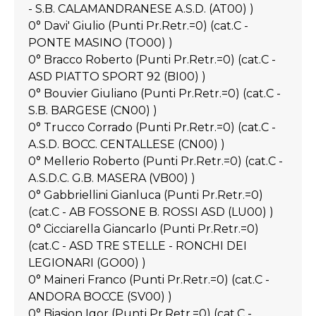
- S.B. CALAMANDRANESE A.S.D. (AT00) )
0° Davi' Giulio (Punti Pr.Retr.=0) (cat.C -
PONTE MASINO (TO00) )
0° Bracco Roberto (Punti Pr.Retr.=0) (cat.C -
ASD PIATTO SPORT 92 (BI00) )
0° Bouvier Giuliano (Punti Pr.Retr.=0) (cat.C -
S.B. BARGESE (CN00) )
0° Trucco Corrado (Punti Pr.Retr.=0) (cat.C -
A.S.D. BOCC. CENTALLESE (CN00) )
0° Mellerio Roberto (Punti Pr.Retr.=0) (cat.C -
A.S.D.C. G.B. MASERA (VB00) )
0° Gabbriellini Gianluca (Punti Pr.Retr.=0)
(cat.C - AB FOSSONE B. ROSSI ASD (LU00) )
0° Cicciarella Giancarlo (Punti Pr.Retr.=0)
(cat.C - ASD TRE STELLE - RONCHI DEI
LEGIONARI (GO00) )
0° Maineri Franco (Punti Pr.Retr.=0) (cat.C -
ANDORA BOCCE (SV00) )
0° Biasion Igor (Punti Pr.Retr.=0) (cat.C -