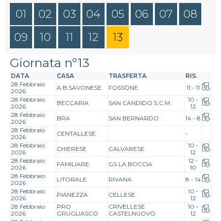
01
02
03
04
05
06
07
08
09
10
11
12
13
Giornata n°13
DATA
CASA
TRASFERTA
RIS.
28 Febbraio
A.B.SAVONESE
FOSSONE
11 - 11
2026
28 Febbraio
10 -
BECCARIA
SAN CANDIDO S.C.M.
2026
12
28 Febbraio
BRA
SAN BERNARDO
14 - 8
2026
28 Febbraio
CENTALLESE
-
2026
28 Febbraio
10 -
CHIERESE
CALVARESE
2026
12
28 Febbraio
12 -
FAMILIARE
GS LA BOCCIA
2026
10
28 Febbraio
LITORALE
RIVANA
8 - 14
2026
28 Febbraio
10 -
PIANEZZA
CELLESE
2026
12
28 Febbraio
PRO
CRIVELLESE
10 -
2026
GRUGLIASCO
CASTELNUOVO
12