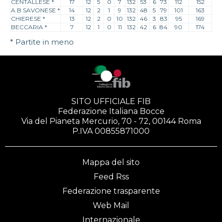
CENTALLESE
*
17
12
5
0
7
132
53
6
73
112
152
A.B.SAVONESE
*
14
12
2
1
9
132
48
5
79
101
163
CHIERESE
*
13
12
2
0
10
132
46
3
83
95
169
BECCARIA
*
7
12
1
0
11
132
42
6
84
90
174
* Partite in meno
SITO UFFICIALE FIB
Federazione Italiana Bocce
Via del Pianeta Mercurio, 70 - 72, 00144 Roma
P.IVA 00855871000
Mappa del sito
Feed Rss
Federazione trasparente
Web Mail
Internazionale