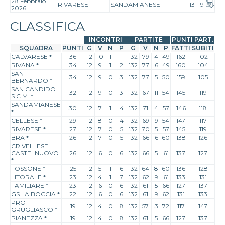
28 Febbraio
RIVARESE
SANDAMIANESE
13 - 9
2026
CLASSIFICA
INCONTRI
PARTITE
PUNTI PART.
SQUADRA
PUNTI
G
V
N
P
G
V
N
P
FATTI
SUBITI
CALVARESE
*
36
12
10
1
1
132
79
4
49
162
102
RIVANA
*
34
12
9
1
2
132
77
6
49
160
104
SAN
34
12
9
0
3
132
77
5
50
159
105
BERNARDO
*
SAN CANDIDO
32
12
9
0
3
132
67
11
54
145
119
S.C.M.
*
SANDAMIANESE
30
12
7
1
4
132
71
4
57
146
118
*
CELLESE
*
29
12
8
0
4
132
69
9
54
147
117
RIVARESE
*
27
12
7
0
5
132
70
5
57
145
119
BRA
*
26
12
7
0
5
132
66
6
60
138
126
CRIVELLESE
CASTELNUOVO
26
12
6
0
6
132
66
5
61
137
127
*
FOSSONE
*
25
12
5
1
6
132
64
8
60
136
128
LITORALE
*
23
12
4
1
7
132
62
9
61
133
131
FAMILIARE
*
23
12
6
0
6
132
61
5
66
127
137
GS LA BOCCIA
*
22
12
6
0
6
132
61
9
62
131
133
PRO
19
12
4
0
8
132
57
3
72
117
147
GRUGLIASCO
*
PIANEZZA
*
19
12
4
0
8
132
61
5
66
127
137