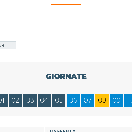
UR
GIORNATE
01
02
03
04
05
06
07
08
09
1
TRASFERTA