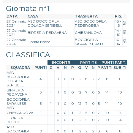
Giornata n°1
DATA
CASA
TRASFERTA
RIS.
27 Gennaio
ASD BOCCIOFILA
ASD BOCCIOFILA
18 -
2024
DOLADA SERIBELL
PEDEROBBA
6
27 Gennaio
14 -
BIRRERIA PEDAVENA
CHIESANUOVA
2024
10
27 Gennaio
BOCCIOFILA
10 -
Florida Bocce
2024
SARANESE ASD
14
CLASSIFICA
INCONTRI
PARTITE
PUNTI PART.
SQUADRA
PUNTI
G
V
N
P
G
V
N
P
FATTI
SUBITI
ASD
BOCCIOFILA
4
1
1
0
0
12
8
2
2
18
6
DOLADA
SERIBELL
BIRRERIA
3
1
1
0
0
12
7
0
5
14
10
PEDAVENA
BOCCIOFILA
SARANESE
3
1
1
0
0
12
7
0
5
14
10
ASD
CHIESANUOVA
1
1
0
0
1
12
5
0
7
10
14
FLORIDA
1
1
0
0
1
12
5
0
7
10
14
BOCCE
ASD
BOCCIOFILA
0
1
0
0
1
12
2
2
8
6
18