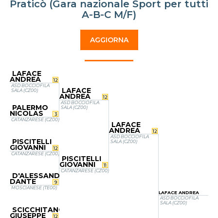
Praticò (Gara nazionale Sport per tutti
A-B-C M/F)
AGGIORNA
LAFACE
ANDREA
12
ASD BOCCIOFILA
LAFACE
SALA (CZ00)
ANDREA
12
ASD BOCCIOFILA
PALERMO
SALA (CZ00)
NICOLAS
3
CATANZARESE (CZ00)
LAFACE
ANDREA
12
ASD BOCCIOFILA
PISCITELLI
SALA (CZ00)
GIOVANNI
12
CATANZARESE (CZ00)
PISCITELLI
GIOVANNI
11
CATANZARESE (CZ00)
D'ALESSANDRO
DANTE
9
MOSCIANESE (TE00)
LAFACE ANDREA
ASD BOCCIOFILA
SALA (CZ00)
SCICCHITANO
GIUSEPPE
12