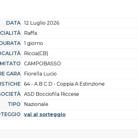
DATA
12 Luglio 2026
CIALITÀ
Raffa
DURATA
1 giorno
OCALITÀ
Riccia(CB)
MITATO
CAMPOBASSO
RE GARA
Fiorella Lucio
ISTICHE
64 - A B C D - Coppia A Estinzione
SOCIETÀ
ASD Bocciofila Riccese
TIPO
Nazionale
TEGGIO
vai al sorteggio