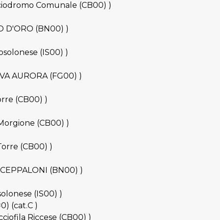
occiodromo Comunale (CB00) )
INO D'ORO (BN00) )
osolonese (IS00) )
UOVA AURORA (FG00) )
orre (CB00) )
 Morgione (CB00) )
Torre (CB00) )
M.CEPPALONI (BN00) )
solonese (IS00) )
) (cat.C )
cciofila Riccese (CB00) )