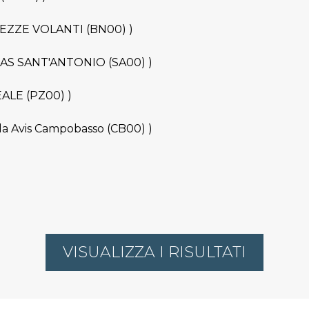
ORTEZZE VOLANTI (BN00) )
ERTAS SANT'ANTONIO (SA00) )
EALE (PZ00) )
fila Avis Campobasso (CB00) )
VISUALIZZA I RISULTATI