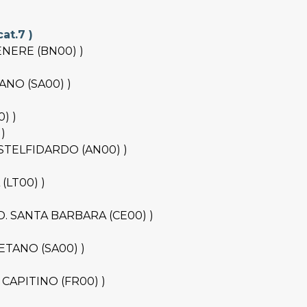
at.7 )
VENERE (BN00) )
TANO (SA00) )
0) )
)
 CASTELFIDARDO (AN00) )
 (LT00) )
.S.D. SANTA BARBARA (CE00) )
GAETANO (SA00) )
DA CAPITINO (FR00) )