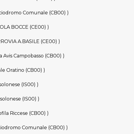
Bocciodromo Comunale (CB00) )
PPOLA BOCCE (CE00) )
ERROVIA A.BASILE (CE00) )
ila Avis Campobasso (CB00) )
ale Oratino (CB00) )
solonese (IS00) )
osolonese (IS00) )
ofila Riccese (CB00) )
occiodromo Comunale (CB00) )