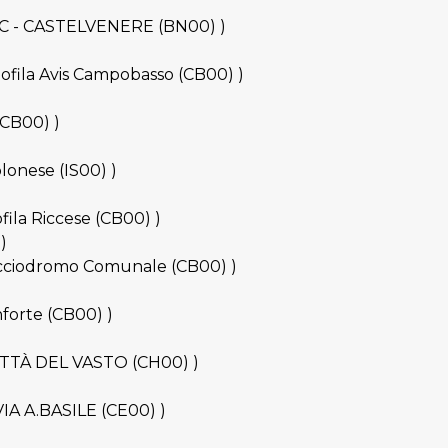
at.C - CASTELVENERE (BN00) )
ciofila Avis Campobasso (CB00) )
 (CB00) )
olonese (IS00) )
ofila Riccese (CB00) )
)
Bocciodromo Comunale (CB00) )
nforte (CB00) )
 CITTÀ DEL VASTO (CH00) )
OVIA A.BASILE (CE00) )