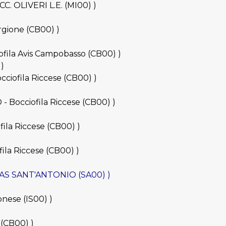
CC. OLIVERI L.E. (MI00) )
orgione (CB00) )
iofila Avis Campobasso (CB00) )
)
cciofila Riccese (CB00) )
 - Bocciofila Riccese (CB00) )
fila Riccese (CB00) )
fila Riccese (CB00) )
ERTAS SANT'ANTONIO (SA00) )
onese (IS00) )
 (CB00) )