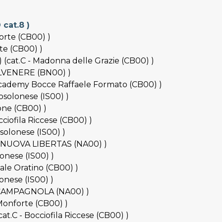
 cat.8 )
orte (CB00) )
rte (CB00) )
 (cat.C - Madonna delle Grazie (CB00) )
TELVENERE (BN00) )
e Academy Bocce Raffaele Formato (CB00) )
osolonese (IS00) )
one (CB00) )
cciofila Riccese (CB00) )
osolonese (IS00) )
C - NUOVA LIBERTAS (NA00) )
lonese (IS00) )
ale Oratino (CB00) )
onese (IS00) )
LA CAMPAGNOLA (NA00) )
 Monforte (CB00) )
at.C - Bocciofila Riccese (CB00) )