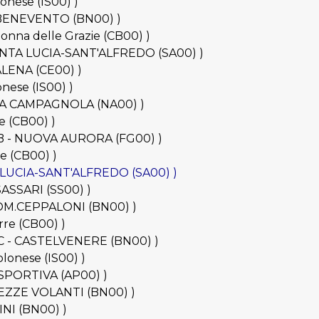
lonese (IS00) )
LF BENEVENTO (BN00) )
donna delle Grazie (CB00) )
 SANTA LUCIA-SANT'ALFREDO (SA00) )
DALENA (CE00) )
onese (IS00) )
 - LA CAMPAGNOLA (NA00) )
te (CB00) )
at.B - NUOVA AURORA (FG00) )
ne (CB00) )
NTA LUCIA-SANT'ALFREDO (SA00) )
 SASSARI (SS00) )
- COM.CEPPALONI (BN00) )
rre (CB00) )
at.C - CASTELVENERE (BN00) )
olonese (IS00) )
A SPORTIVA (AP00) )
RTEZZE VOLANTI (BN00) )
RINI (BN00) )