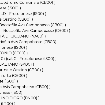
 Bocciodromo Comunale (CB00) )
ese (IS00) )
t.D - Frosolonese (IS00) )
le Oratino (CB00) )
 Bocciofila Avis Campobasso (CB00) )
D - Bocciofila Avis Campobasso (CB00) )
ITTÀ DI CICCIANO (NA00) )
ciofila Avis Campobasso (CB00) )
olonese (IS00) )
NTONIO (CE00) )
) (cat.C - Frosolonese (IS00) )
AN GAETANO (SA00) )
omunale Oratino (CB00) )
nforte (CB00) )
se (IS00) )
ila Avis Campobasso (CB00) )
onese (IS00) )
ALLINO D'ORO (BN00) )
 (LT00) )