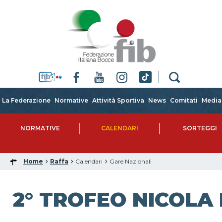
La Federazione
Normative
Attività Sportiva
News
Comitati
Media
NORMATIVE
CALENDARI
SORTEGGI
Home
Raffa
Calendari
Gare Nazionali
2° TROFEO NICOLA