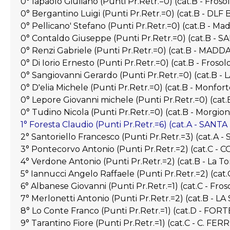
0° Iapaolo Giuliano (Punti Pr.Retr.=0) (cat.B - Froso
0° Bergantino Luigi (Punti Pr.Retr.=0) (cat.B - D
0° Pellicano' Stefano (Punti Pr.Retr.=0) (cat.B - Ma
0° Contaldo Giuseppe (Punti Pr.Retr.=0) (cat.B -
0° Renzi Gabriele (Punti Pr.Retr.=0) (cat.B - MAD
0° Di Iorio Ernesto (Punti Pr.Retr.=0) (cat.B - Frosol
0° Sangiovanni Gerardo (Punti Pr.Retr.=0) (cat.B
0° D'elia Michele (Punti Pr.Retr.=0) (cat.B - Monfor
0° Lepore Giovanni michele (Punti Pr.Retr.=0) (c
0° Tudino Nicola (Punti Pr.Retr.=0) (cat.B - Morgio
1° Foresta Claudio (Punti Pr.Retr.=6) (cat.A - SA
2° Santoriello Francesco (Punti Pr.Retr.=3) (cat.A -
3° Pontecorvo Antonio (Punti Pr.Retr.=2) (cat.C 
4° Verdone Antonio (Punti Pr.Retr.=2) (cat.B - La To
5° Iannucci Angelo Raffaele (Punti Pr.Retr.=2) (c
6° Albanese Giovanni (Punti Pr.Retr.=1) (cat.C - Fros
7° Merlonetti Antonio (Punti Pr.Retr.=2) (cat.B - L
8° Lo Conte Franco (Punti Pr.Retr.=1) (cat.D - FO
9° Tarantino Fiore (Punti Pr.Retr.=1) (cat.C - C. FER