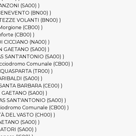
.MANZONI (SA00) )
DI BENEVENTO (BN00) )
FORTEZZE VOLANTI (BN00) )
 Morgione (CB00) )
nforte (CB00) )
 DI CICCIANO (NA00) )
SAN GAETANO (SA00) )
RTAS SANT'ANTONIO (SA00) )
 Bocciodromo Comunale (CB00) )
B.ACQUASPARTA (TR00) )
GARIBALDI (SA00) )
.D. SANTA BARBARA (CE00) )
SAN GAETANO (SA00) )
ERTAS SANT'ANTONIO (SA00) )
occiodromo Comunale (CB00) )
ITTÀ DEL VASTO (CH00) )
GAETANO (SA00) )
CIATORI (SA00) )