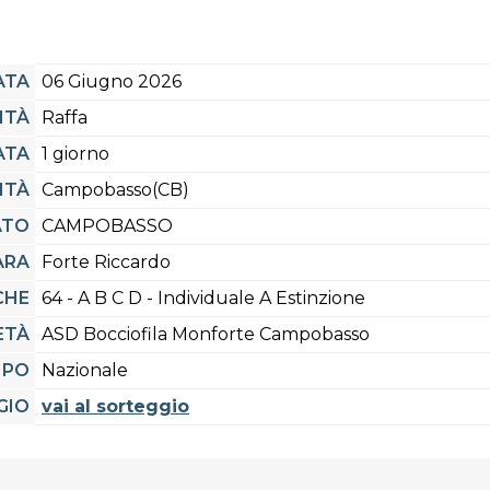
ATA
06 Giugno 2026
ITÀ
Raffa
ATA
1 giorno
ITÀ
Campobasso(CB)
ATO
CAMPOBASSO
ARA
Forte Riccardo
CHE
64 - A B C D - Individuale A Estinzione
ETÀ
ASD Bocciofila Monforte Campobasso
IPO
Nazionale
GIO
vai al sorteggio