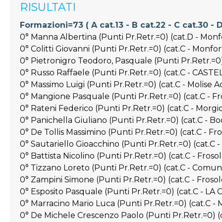
RISULTATI
Formazioni=73 ( A cat.13 - B cat.22 - C cat.30 - D
0° Manna Albertina (Punti Pr.Retr.=0) (cat.D - Monf
0° Colitti Giovanni (Punti Pr.Retr.=0) (cat.C - Monfo
0° Pietronigro Teodoro, Pasquale (Punti Pr.Retr.=0)
0° Russo Raffaele (Punti Pr.Retr.=0) (cat.C - CAS
0° Massimo Luigi (Punti Pr.Retr.=0) (cat.C - Molis
0° Mangione Pasquale (Punti Pr.Retr.=0) (cat.C - Fr
0° Rateni Federico (Punti Pr.Retr.=0) (cat.C - Morgi
0° Panichella Giuliano (Punti Pr.Retr.=0) (cat.C - Bo
0° De Tollis Massimino (Punti Pr.Retr.=0) (cat.C - Fr
0° Sautariello Gioacchino (Punti Pr.Retr.=0) (cat.
0° Battista Nicolino (Punti Pr.Retr.=0) (cat.C - Froso
0° Tizzano Loreto (Punti Pr.Retr.=0) (cat.C - Comun
0° Zampini Simone (Punti Pr.Retr.=0) (cat.C - Frosol
0° Esposito Pasquale (Punti Pr.Retr.=0) (cat.C - 
0° Marracino Mario Luca (Punti Pr.Retr.=0) (cat.C -
0° De Michele Crescenzo Paolo (Punti Pr.Retr.=0) (c