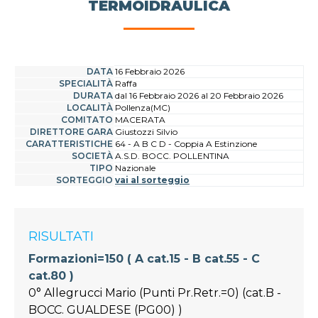
TERMOIDRAULICA
DATA
16 Febbraio 2026
SPECIALITÀ
Raffa
DURATA
dal 16 Febbraio 2026 al 20 Febbraio 2026
LOCALITÀ
Pollenza(MC)
COMITATO
MACERATA
DIRETTORE GARA
Giustozzi Silvio
CARATTERISTICHE
64 - A B C D - Coppia A Estinzione
SOCIETÀ
A.S.D. BOCC. POLLENTINA
TIPO
Nazionale
SORTEGGIO
vai al sorteggio
RISULTATI
Formazioni=150 ( A cat.15 - B cat.55 - C
cat.80 )
0° Allegrucci Mario (Punti Pr.Retr.=0) (cat.B -
BOCC. GUALDESE (PG00) )