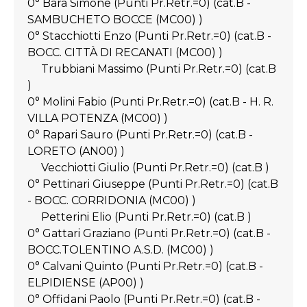
0° Bara Simone (Punti Pr.Retr.=0) (cat.B -
SAMBUCHETO BOCCE (MC00) )
0° Stacchiotti Enzo (Punti Pr.Retr.=0) (cat.B -
BOCC. CITTÀ DI RECANATI (MC00) )
Trubbiani Massimo (Punti Pr.Retr.=0) (cat.B
)
0° Molini Fabio (Punti Pr.Retr.=0) (cat.B - H. R.
VILLA POTENZA (MC00) )
0° Rapari Sauro (Punti Pr.Retr.=0) (cat.B -
LORETO (AN00) )
Vecchiotti Giulio (Punti Pr.Retr.=0) (cat.B )
0° Pettinari Giuseppe (Punti Pr.Retr.=0) (cat.B
- BOCC. CORRIDONIA (MC00) )
Petterini Elio (Punti Pr.Retr.=0) (cat.B )
0° Gattari Graziano (Punti Pr.Retr.=0) (cat.B -
BOCC.TOLENTINO A.S.D. (MC00) )
0° Calvani Quinto (Punti Pr.Retr.=0) (cat.B -
ELPIDIENSE (AP00) )
0° Offidani Paolo (Punti Pr.Retr.=0) (cat.B -