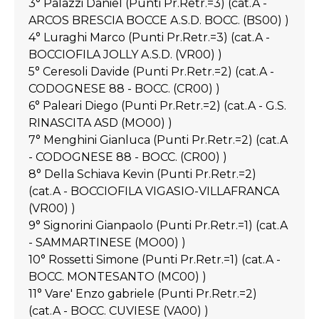
3° Palazzi Daniel (Punti Pr.Retr.=3) (cat.A -
ARCOS BRESCIA BOCCE A.S.D. BOCC. (BS00) )
4° Luraghi Marco (Punti Pr.Retr.=3) (cat.A -
BOCCIOFILA JOLLY A.S.D. (VR00) )
5° Ceresoli Davide (Punti Pr.Retr.=2) (cat.A -
CODOGNESE 88 - BOCC. (CR00) )
6° Paleari Diego (Punti Pr.Retr.=2) (cat.A - G.S.
RINASCITA ASD (MO00) )
7° Menghini Gianluca (Punti Pr.Retr.=2) (cat.A
- CODOGNESE 88 - BOCC. (CR00) )
8° Della Schiava Kevin (Punti Pr.Retr.=2)
(cat.A - BOCCIOFILA VIGASIO-VILLAFRANCA
(VR00) )
9° Signorini Gianpaolo (Punti Pr.Retr.=1) (cat.A
- SAMMARTINESE (MO00) )
10° Rossetti Simone (Punti Pr.Retr.=1) (cat.A -
BOCC. MONTESANTO (MC00) )
11° Vare' Enzo gabriele (Punti Pr.Retr.=2)
(cat.A - BOCC. CUVIESE (VA00) )