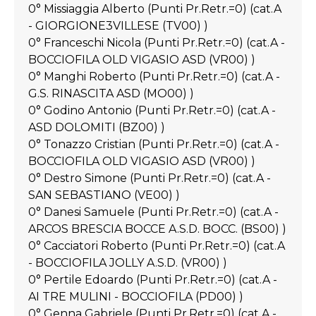
0° Missiaggia Alberto (Punti Pr.Retr.=0) (cat.A
- GIORGIONE3VILLESE (TV00) )
0° Franceschi Nicola (Punti Pr.Retr.=0) (cat.A -
BOCCIOFILA OLD VIGASIO ASD (VR00) )
0° Manghi Roberto (Punti Pr.Retr.=0) (cat.A -
G.S. RINASCITA ASD (MO00) )
0° Godino Antonio (Punti Pr.Retr.=0) (cat.A -
ASD DOLOMITI (BZ00) )
0° Tonazzo Cristian (Punti Pr.Retr.=0) (cat.A -
BOCCIOFILA OLD VIGASIO ASD (VR00) )
0° Destro Simone (Punti Pr.Retr.=0) (cat.A -
SAN SEBASTIANO (VE00) )
0° Danesi Samuele (Punti Pr.Retr.=0) (cat.A -
ARCOS BRESCIA BOCCE A.S.D. BOCC. (BS00) )
0° Cacciatori Roberto (Punti Pr.Retr.=0) (cat.A
- BOCCIOFILA JOLLY A.S.D. (VR00) )
0° Pertile Edoardo (Punti Pr.Retr.=0) (cat.A -
AI TRE MULINI - BOCCIOFILA (PD00) )
0° Genna Gabriele (Punti Pr.Retr.=0) (cat.A -