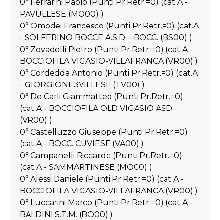
0° Ferrarini Paolo (Punti Pr.Retr.=0) (cat.A -
PAVULLESE (MO00) )
0° Omodei Francesco (Punti Pr.Retr.=0) (cat.A
- SOLFERINO BOCCE A.S.D. - BOCC. (BS00) )
0° Zovadelli Pietro (Punti Pr.Retr.=0) (cat.A -
BOCCIOFILA VIGASIO-VILLAFRANCA (VR00) )
0° Cordedda Antonio (Punti Pr.Retr.=0) (cat.A
- GIORGIONE3VILLESE (TV00) )
0° De Carli Giammatteo (Punti Pr.Retr.=0)
(cat.A - BOCCIOFILA OLD VIGASIO ASD
(VR00) )
0° Castelluzzo Giuseppe (Punti Pr.Retr.=0)
(cat.A - BOCC. CUVIESE (VA00) )
0° Campanelli Riccardo (Punti Pr.Retr.=0)
(cat.A - SAMMARTINESE (MO00) )
0° Alessi Daniele (Punti Pr.Retr.=0) (cat.A -
BOCCIOFILA VIGASIO-VILLAFRANCA (VR00) )
0° Luccarini Marco (Punti Pr.Retr.=0) (cat.A -
BALDINI S.T.M. (BO00) )