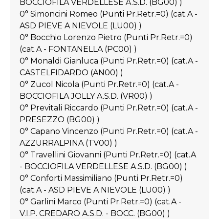
BOCCIOFILA VERDELLESE A.S.D. (BG00) )
0° Simoncini Romeo (Punti Pr.Retr.=0) (cat.A -
ASD PIEVE A NIEVOLE (LU00) )
0° Bocchio Lorenzo Pietro (Punti Pr.Retr.=0)
(cat.A - FONTANELLA (PC00) )
0° Monaldi Gianluca (Punti Pr.Retr.=0) (cat.A -
CASTELFIDARDO (AN00) )
0° Zucol Nicola (Punti Pr.Retr.=0) (cat.A -
BOCCIOFILA JOLLY A.S.D. (VR00) )
0° Previtali Riccardo (Punti Pr.Retr.=0) (cat.A -
PRESEZZO (BG00) )
0° Capano Vincenzo (Punti Pr.Retr.=0) (cat.A -
AZZURRALPINA (TV00) )
0° Travellini Giovanni (Punti Pr.Retr.=0) (cat.A
- BOCCIOFILA VERDELLESE A.S.D. (BG00) )
0° Conforti Massimiliano (Punti Pr.Retr.=0)
(cat.A - ASD PIEVE A NIEVOLE (LU00) )
0° Garlini Marco (Punti Pr.Retr.=0) (cat.A -
V.I.P. CREDARO A.S.D. - BOCC. (BG00) )