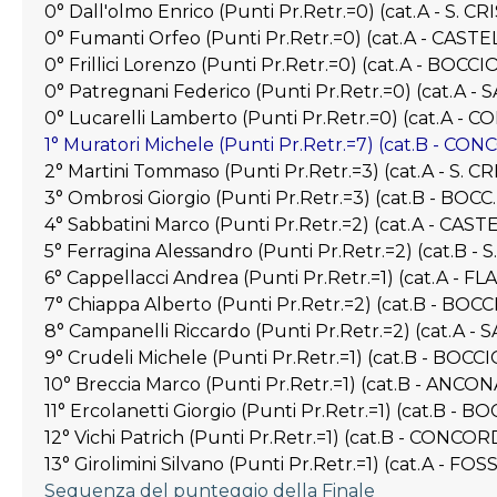
0° Dall'olmo Enrico (Punti Pr.Retr.=0) (cat.A - S
0° Fumanti Orfeo (Punti Pr.Retr.=0) (cat.A - CAS
0° Frillici Lorenzo (Punti Pr.Retr.=0) (cat.A - BO
0° Patregnani Federico (Punti Pr.Retr.=0) (cat.A
0° Lucarelli Lamberto (Punti Pr.Retr.=0) (cat.A -
1° Muratori Michele (Punti Pr.Retr.=7) (cat.B - CO
2° Martini Tommaso (Punti Pr.Retr.=3) (cat.A - S
3° Ombrosi Giorgio (Punti Pr.Retr.=3) (cat.B - BOCC
4° Sabbatini Marco (Punti Pr.Retr.=2) (cat.A - CA
5° Ferragina Alessandro (Punti Pr.Retr.=2) (cat.B
6° Cappellacci Andrea (Punti Pr.Retr.=1) (cat.A - F
7° Chiappa Alberto (Punti Pr.Retr.=2) (cat.B - BO
8° Campanelli Riccardo (Punti Pr.Retr.=2) (cat.A
9° Crudeli Michele (Punti Pr.Retr.=1) (cat.B - BOC
10° Breccia Marco (Punti Pr.Retr.=1) (cat.B - ANCO
11° Ercolanetti Giorgio (Punti Pr.Retr.=1) (cat.B -
12° Vichi Patrich (Punti Pr.Retr.=1) (cat.B - CONCO
13° Girolimini Silvano (Punti Pr.Retr.=1) (cat.A 
Sequenza del punteggio della Finale