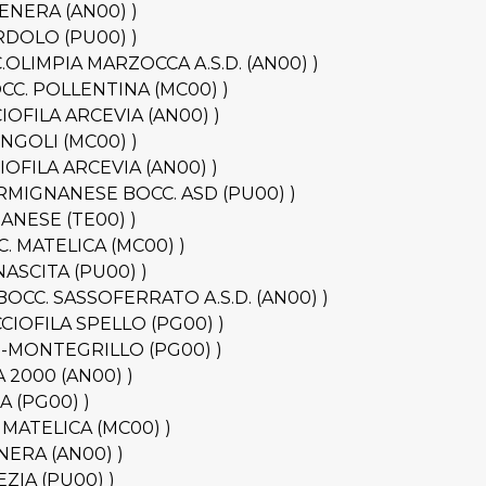
NTENERA (AN00) )
BORDOLO (PU00) )
OCC.OLIMPIA MARZOCCA A.S.D. (AN00) )
 BOCC. POLLENTINA (MC00) )
CCIOFILA ARCEVIA (AN00) )
CINGOLI (MC00) )
CCIOFILA ARCEVIA (AN00) )
- FERMIGNANESE BOCC. ASD (PU00) )
CIANESE (TE00) )
CC. MATELICA (MC00) )
RINASCITA (PU00) )
B - BOCC. SASSOFERRATO A.S.D. (AN00) )
BOCCIOFILA SPELLO (PG00) )
GELO-MONTEGRILLO (PG00) )
NA 2000 (AN00) )
NA (PG00) )
C. MATELICA (MC00) )
ENERA (AN00) )
REZIA (PU00) )