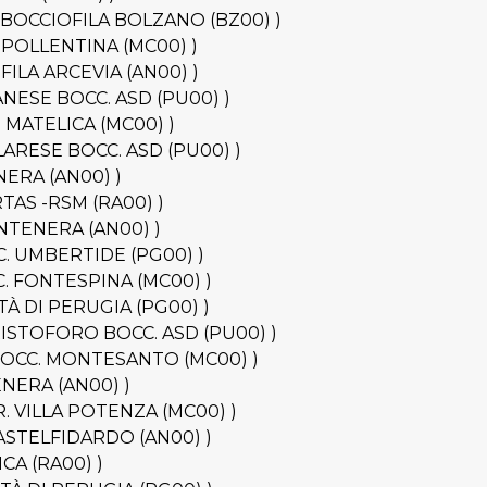
S.D. BOCCIOFILA BOLZANO (BZ00) )
CC. POLLENTINA (MC00) )
IOFILA ARCEVIA (AN00) )
GNANESE BOCC. ASD (PU00) )
CC. MATELICA (MC00) )
VILARESE BOCC. ASD (PU00) )
ENERA (AN00) )
ERTAS -RSM (RA00) )
 FONTENERA (AN00) )
BOCC. UMBERTIDE (PG00) )
OCC. FONTESPINA (MC00) )
ITTÀ DI PERUGIA (PG00) )
S. CRISTOFORO BOCC. ASD (PU00) )
A - BOCC. MONTESANTO (MC00) )
TENERA (AN00) )
. R. VILLA POTENZA (MC00) )
- CASTELFIDARDO (AN00) )
ICA (RA00) )