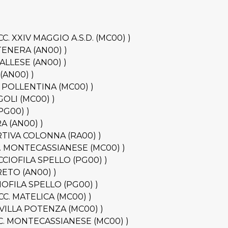
OCC. XXIV MAGGIO A.S.D. (MC00) )
ONTENERA (AN00) )
AVALLESE (AN00) )
 (AN00) )
CC. POLLENTINA (MC00) )
INGOLI (MC00) )
(PG00) )
RA (AN00) )
PORTIVA COLONNA (RA00) )
BOCC. MONTECASSIANESE (MC00) )
BOCCIOFILA SPELLO (PG00) )
ORETO (AN00) )
CCIOFILA SPELLO (PG00) )
BOCC. MATELICA (MC00) )
 R. VILLA POTENZA (MC00) )
BOCC. MONTECASSIANESE (MC00) )