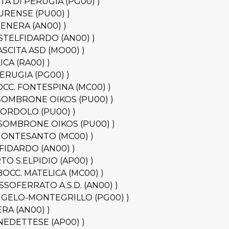
CITTÀ DI PERUGIA (PG00) )
ETAURENSE (PU00) )
NTENERA (AN00) )
 CASTELFIDARDO (AN00) )
INASCITA ASD (MO00) )
LICA (RA00) )
 PERUGIA (PG00) )
 BOCC. FONTESPINA (MC00) )
 FOSSOMBRONE OIKOS (PU00) )
OLBORDOLO (PU00) )
 FOSSOMBRONE OIKOS (PU00) )
C. MONTESANTO (MC00) )
TELFIDARDO (AN00) )
ORTO S.ELPIDIO (AP00) )
- BOCC. MATELICA (MC00) )
 SASSOFERRATO A.S.D. (AN00) )
 S.ANGELO-MONTEGRILLO (PG00) )
ERA (AN00) )
BENEDETTESE (AP00) )