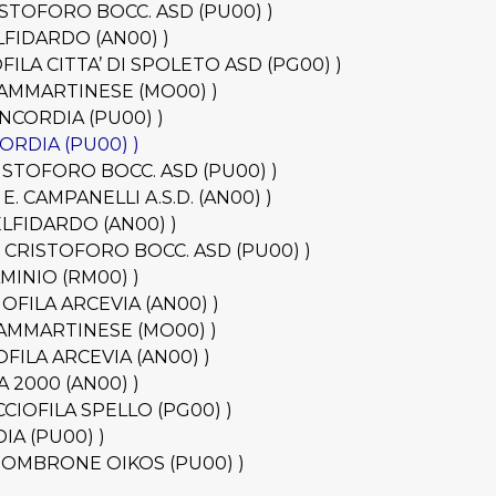
. CRISTOFORO BOCC. ASD (PU00) )
TELFIDARDO (AN00) )
CCIOFILA CITTA’ DI SPOLETO ASD (PG00) )
 - SAMMARTINESE (MO00) )
 CONCORDIA (PU00) )
NCORDIA (PU00) )
. CRISTOFORO BOCC. ASD (PU00) )
. E. CAMPANELLI A.S.D. (AN00) )
STELFIDARDO (AN00) )
 - S. CRISTOFORO BOCC. ASD (PU00) )
LAMINIO (RM00) )
CCIOFILA ARCEVIA (AN00) )
 - SAMMARTINESE (MO00) )
CIOFILA ARCEVIA (AN00) )
NA 2000 (AN00) )
 BOCCIOFILA SPELLO (PG00) )
RDIA (PU00) )
- FOSSOMBRONE OIKOS (PU00) )