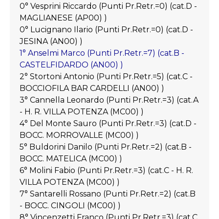
0° Vesprini Riccardo (Punti Pr.Retr.=0) (cat.D -
MAGLIANESE (AP00) )
0° Lucignano Ilario (Punti Pr.Retr.=0) (cat.D -
JESINA (AN00) )
1° Anselmi Marco (Punti Pr.Retr.=7) (cat.B -
CASTELFIDARDO (AN00) )
2° Stortoni Antonio (Punti Pr.Retr.=5) (cat.C -
BOCCIOFILA BAR CARDELLI (AN00) )
3° Cannella Leonardo (Punti Pr.Retr.=3) (cat.A
- H. R. VILLA POTENZA (MC00) )
4° Del Monte Sauro (Punti Pr.Retr.=3) (cat.D -
BOCC. MORROVALLE (MC00) )
5° Buldorini Danilo (Punti Pr.Retr.=2) (cat.B -
BOCC. MATELICA (MC00) )
6° Molini Fabio (Punti Pr.Retr.=3) (cat.C - H. R.
VILLA POTENZA (MC00) )
7° Santarelli Rossano (Punti Pr.Retr.=2) (cat.B
- BOCC. CINGOLI (MC00) )
8° Vincenzetti Franco (Punti Pr.Retr.=3) (cat.C