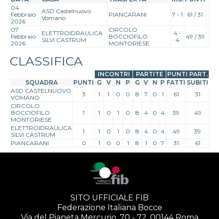
04
ASD Castelnuovo
Febbraio
PIANCARANI
7 - 1
61 / 31
Vomano
2026
07
CIRCOLO
ELETTROIDRAULICA
4 -
Febbraio
BOCCIOFILO
49 / 39
SILVI CASTRUM
4
2026
MONTORIESE
CLASSIFICA
INCONTRI
PARTITE
PUNTI PART.
SQUADRA
PUNTI
G
V
N
P
G
V
N
P
FATTI
SUBITI
ASD CASTELNUOVO
3
1
1
0
0
8
7
0
1
61
31
VOMANO
CIRCOLO
BOCCIOFILO
1
1
0
1
0
8
4
0
4
39
49
MONTORIESE
ELETTROIDRAULICA
1
1
0
1
0
8
4
0
4
49
39
SILVI CASTRUM
PIANCARANI
0
1
0
0
1
8
1
0
7
31
61
SITO UFFICIALE FIB
Federazione Italiana Bocce
Via del Pianeta Mercurio, 70 - 72, 00144 Roma