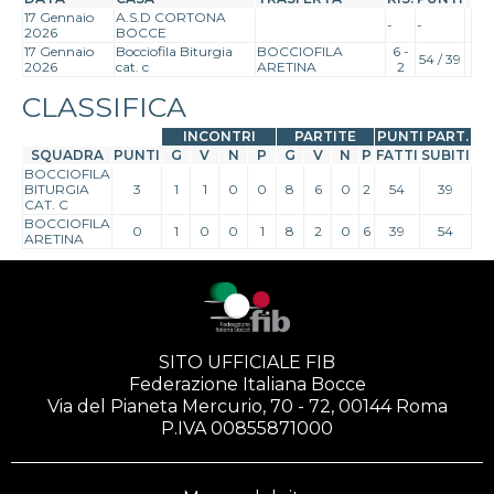
17 Gennaio
A.S.D CORTONA
-
-
2026
BOCCE
17 Gennaio
Bocciofila Biturgia
BOCCIOFILA
6 -
54 / 39
2026
cat. c
ARETINA
2
CLASSIFICA
INCONTRI
PARTITE
PUNTI PART.
SQUADRA
PUNTI
G
V
N
P
G
V
N
P
FATTI
SUBITI
BOCCIOFILA
BITURGIA
3
1
1
0
0
8
6
0
2
54
39
CAT. C
BOCCIOFILA
0
1
0
0
1
8
2
0
6
39
54
ARETINA
SITO UFFICIALE FIB
Federazione Italiana Bocce
Via del Pianeta Mercurio, 70 - 72, 00144 Roma
P.IVA 00855871000