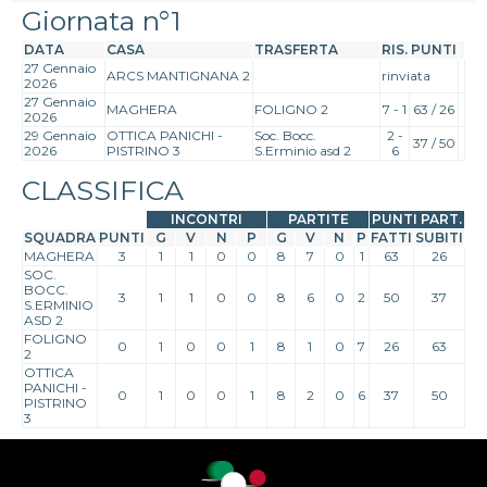
Giornata n°1
DATA
CASA
TRASFERTA
RIS.
PUNTI
27 Gennaio
ARCS MANTIGNANA 2
rinviata
2026
27 Gennaio
MAGHERA
FOLIGNO 2
7 - 1
63 / 26
2026
29 Gennaio
OTTICA PANICHI -
Soc. Bocc.
2 -
37 / 50
2026
PISTRINO 3
S.Erminio asd 2
6
CLASSIFICA
INCONTRI
PARTITE
PUNTI PART.
SQUADRA
PUNTI
G
V
N
P
G
V
N
P
FATTI
SUBITI
MAGHERA
3
1
1
0
0
8
7
0
1
63
26
SOC.
BOCC.
3
1
1
0
0
8
6
0
2
50
37
S.ERMINIO
ASD 2
FOLIGNO
0
1
0
0
1
8
1
0
7
26
63
2
OTTICA
PANICHI -
0
1
0
0
1
8
2
0
6
37
50
PISTRINO
3