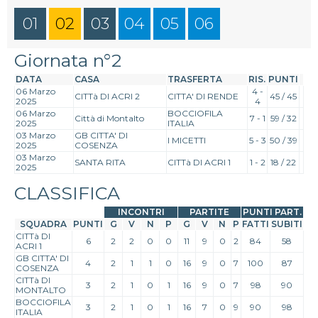
01
02
03
04
05
06
Giornata n°2
DATA
CASA
TRASFERTA
RIS.
PUNTI
06 Marzo
4 -
CITTà DI ACRI 2
CITTA' DI RENDE
45 / 45
2025
4
06 Marzo
BOCCIOFILA
Città di Montalto
7 - 1
59 / 32
2025
ITALIA
03 Marzo
GB CITTA' DI
I MICETTI
5 - 3
50 / 39
2025
COSENZA
03 Marzo
SANTA RITA
CITTà DI ACRI 1
1 - 2
18 / 22
2025
CLASSIFICA
INCONTRI
PARTITE
PUNTI PART.
SQUADRA
PUNTI
G
V
N
P
G
V
N
P
FATTI
SUBITI
CITTà DI
6
2
2
0
0
11
9
0
2
84
58
ACRI 1
GB CITTA' DI
4
2
1
1
0
16
9
0
7
100
87
COSENZA
CITTà DI
3
2
1
0
1
16
9
0
7
98
90
MONTALTO
BOCCIOFILA
3
2
1
0
1
16
7
0
9
90
98
ITALIA