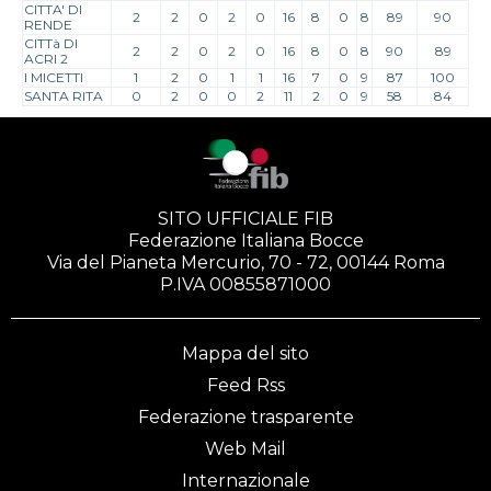
CITTA' DI
2
2
0
2
0
16
8
0
8
89
90
RENDE
CITTà DI
2
2
0
2
0
16
8
0
8
90
89
ACRI 2
I MICETTI
1
2
0
1
1
16
7
0
9
87
100
SANTA RITA
0
2
0
0
2
11
2
0
9
58
84
SITO UFFICIALE FIB
Federazione Italiana Bocce
Via del Pianeta Mercurio, 70 - 72, 00144 Roma
P.IVA 00855871000
Mappa del sito
Feed Rss
Federazione trasparente
Web Mail
Internazionale