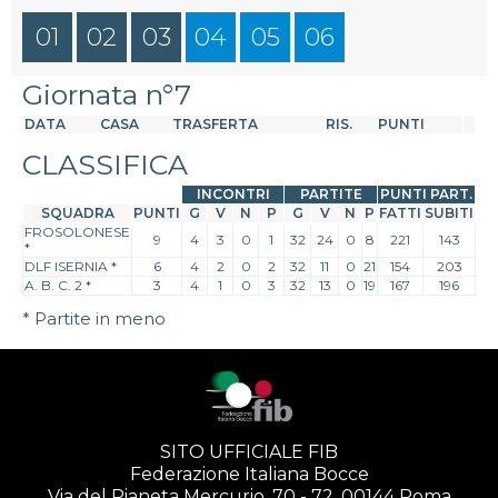
01
02
03
04
05
06
Giornata n°7
DATA
CASA
TRASFERTA
RIS.
PUNTI
CLASSIFICA
INCONTRI
PARTITE
PUNTI PART.
SQUADRA
PUNTI
G
V
N
P
G
V
N
P
FATTI
SUBITI
FROSOLONESE
9
4
3
0
1
32
24
0
8
221
143
*
DLF ISERNIA
*
6
4
2
0
2
32
11
0
21
154
203
A. B. C. 2
*
3
4
1
0
3
32
13
0
19
167
196
* Partite in meno
SITO UFFICIALE FIB
Federazione Italiana Bocce
Via del Pianeta Mercurio, 70 - 72, 00144 Roma