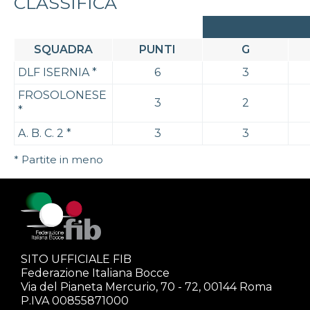
CLASSIFICA
SQUADRA
PUNTI
G
DLF ISERNIA
*
6
3
FROSOLONESE
3
2
*
A. B. C. 2
*
3
3
* Partite in meno
SITO UFFICIALE FIB
Federazione Italiana Bocce
Via del Pianeta Mercurio, 70 - 72, 00144 Roma
P.IVA 00855871000