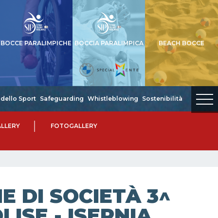
BOCCE PARALIMPICHE
BOCCIA PARALIMPICA
BEACH BOCCE
dello Sport
Safeguarding
Whistleblowing
Sostenibilità
LLERY
FOTOGALLERY
 DI SOCIETÀ 3^
LISE - ISERNIA