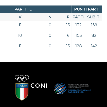
PARTITE
PUNTI PART.
V
N
P
FATTI
SUBITI
11
0
13
132
139
10
0
6
103
82
11
0
13
128
142