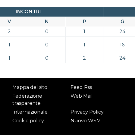
INCONTRI
V
N
P
G
2
0
1
24
1
0
1
16
1
0
2
24
Mappa del sito
Feed Rss
Federazione
Web Mail
trasparente
Internazionale
Privacy Policy
Cookie policy
Nuovo WSM