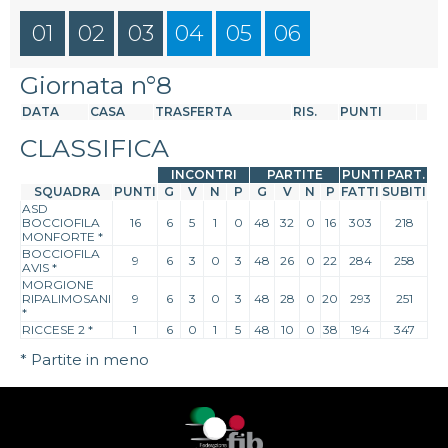
01
02
03
04
05
06
Giornata n°8
DATA
CASA
TRASFERTA
RIS.
PUNTI
CLASSIFICA
INCONTRI
PARTITE
PUNTI PART.
SQUADRA
PUNTI
G
V
N
P
G
V
N
P
FATTI
SUBITI
ASD
BOCCIOFILA
16
6
5
1
0
48
32
0
16
303
218
MONFORTE
*
BOCCIOFILA
9
6
3
0
3
48
26
0
22
284
258
AVIS
*
MORGIONE
RIPALIMOSANI
9
6
3
0
3
48
28
0
20
293
251
*
RICCESE 2
*
1
6
0
1
5
48
10
0
38
194
347
* Partite in meno