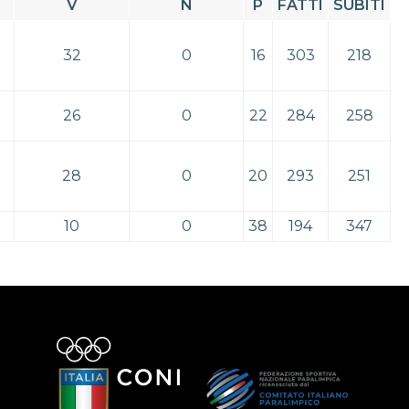
V
N
P
FATTI
SUBITI
32
0
16
303
218
26
0
22
284
258
28
0
20
293
251
10
0
38
194
347