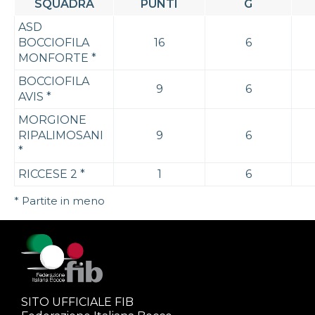
SQUADRA
PUNTI
G
ASD
BOCCIOFILA
16
6
MONFORTE
*
BOCCIOFILA
9
6
AVIS
*
MORGIONE
RIPALIMOSANI
9
6
*
RICCESE 2
*
1
6
* Partite in meno
SITO UFFICIALE FIB