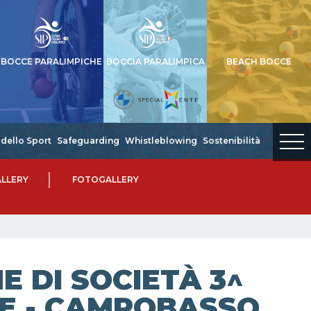
BOCCE PARALIMPICHE
BOCCIA PARALIMPICA
BEACH BOCCE
dello Sport
Safeguarding
Whistleblowing
Sostenibilità
LLERY
FOTOGALLERY
 DI SOCIETÀ 3^
ISE - CAMPOBASSO