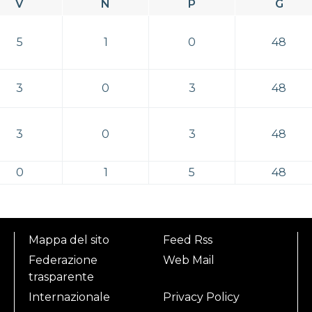
V
N
P
G
5
1
0
48
3
0
3
48
3
0
3
48
0
1
5
48
Mappa del sito
Feed Rss
Federazione
Web Mail
trasparente
Internazionale
Privacy Policy