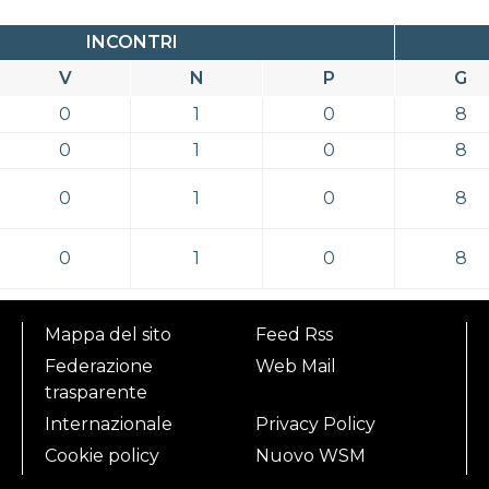
INCONTRI
V
N
P
G
0
1
0
8
0
1
0
8
0
1
0
8
0
1
0
8
Mappa del sito
Feed Rss
Federazione
Web Mail
trasparente
Internazionale
Privacy Policy
Cookie policy
Nuovo WSM