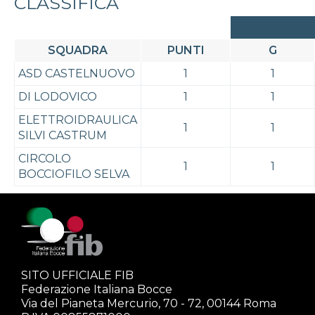
CLASSIFICA
SQUADRA
PUNTI
G
ASD CASTELNUOVO
1
1
DI LODOVICO
1
1
ELETTROIDRAULICA
1
1
SILVI CASTRUM
CIRCOLO
1
1
BOCCIOFILO SELVA
SITO UFFICIALE FIB
Federazione Italiana Bocce
Via del Pianeta Mercurio, 70 - 72, 00144 Roma