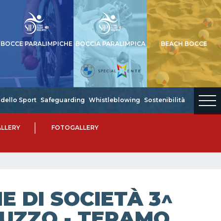
BOCCE PARALIMPICHE
BOCCIA PARALIMPICA
BEACH BOCCE
dello Sport
Safeguarding
Whistleblowing
Sostenibilità
LLERY
FOTOGALLERY
 DI SOCIETÀ 3^
RUZZO - TERAMO