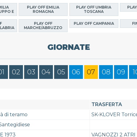
MILIA
PLAY OFF EMILIA
PLAY OFF UMBRIA
PLAY
UPPO E
ROMAGNA
TOSCANA
F
PLAY OFF
PLAY OFF CAMPANIA
FI
LABRIA
MARCHE/ABRUZZO
GIORNATE
01
02
03
04
05
06
07
08
09
1
TRASFERTA
tà di teramo
SK-KLOVER Torrice
Santegidiese
 1973
VAGNOZZI 2 ATRI