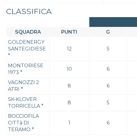
CLASSIFICA
SQUADRA
PUNTI
G
GOLDENERGY
SANTEGIDIESE
12
5
*
MONTORIESE
10
6
1973
*
VAGNOZZI 2
8
6
ATRI
*
SK-KLOVER
8
5
TORRICELLA
*
BOCCIOFILA
CITTà DI
1
6
TERAMO
*