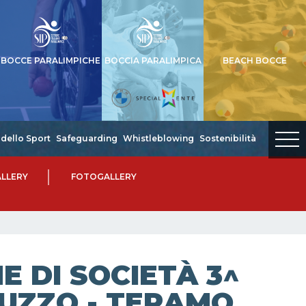
BOCCE PARALIMPICHE
BOCCIA PARALIMPICA
BEACH BOCCE
dello Sport
Safeguarding
Whistleblowing
Sostenibilità
LLERY
FOTOGALLERY
 DI SOCIETÀ 3^
RUZZO - TERAMO