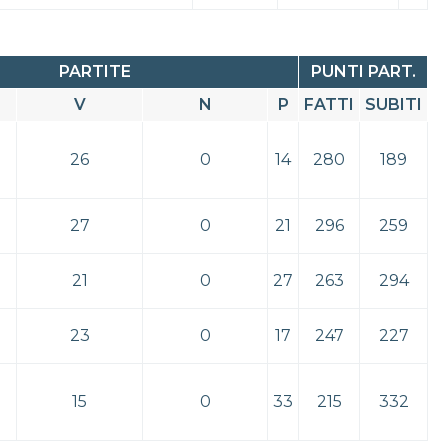
PARTITE
PUNTI PART.
V
N
P
FATTI
SUBITI
26
0
14
280
189
27
0
21
296
259
21
0
27
263
294
23
0
17
247
227
15
0
33
215
332