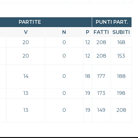
PARTITE
PUNTI PART.
V
N
P
FATTI
SUBITI
20
0
12
208
168
20
0
12
208
153
14
0
18
177
188
13
0
19
173
198
13
0
19
149
208