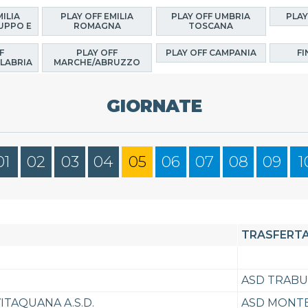
MILIA
PLAY OFF EMILIA
PLAY OFF UMBRIA
PLAY
UPPO E
ROMAGNA
TOSCANA
F
PLAY OFF
PLAY OFF CAMPANIA
FI
LABRIA
MARCHE/ABRUZZO
GIORNATE
01
02
03
04
05
06
07
08
09
1
TRASFERT
ASD TRABU
VITAQUANA A.S.D.
ASD MONT