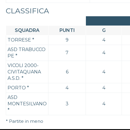
CLASSIFICA
SQUADRA
PUNTI
G
TORRESE
*
9
4
ASD TRABUCCO
7
4
PE
*
VICOLI 2000-
CIVITAQUANA
6
4
A.S.D.
*
PORTO
*
4
4
ASD
MONTESILVANO
3
4
*
* Partite in meno