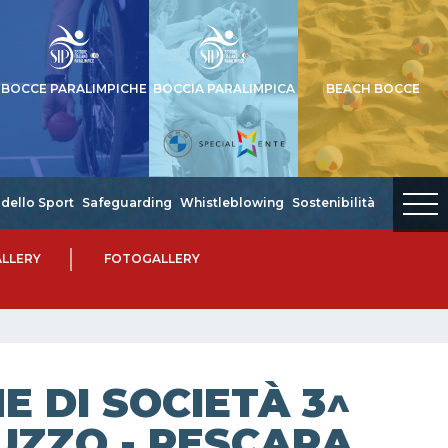
BOCCE PARALIMPICHE
BOCCIA PARALIMPICA
BEACH BOCCE
dello Sport
Safeguarding
Whistleblowing
Sostenibilità
LLERY
FOTOGALLERY
 DI SOCIETÀ 3^
RUZZO - PESCARA