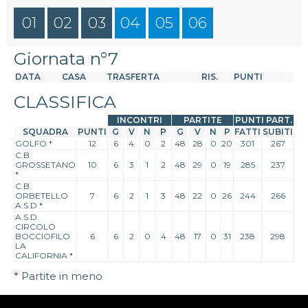
01
02
03
04
05
06
Giornata n°7
DATA
CASA
TRASFERTA
RIS.
PUNTI
CLASSIFICA
INCONTRI
PARTITE
PUNTI PART.
SQUADRA
PUNTI
G
V
N
P
G
V
N
P
FATTI
SUBITI
GOLFO
*
12
6
4
0
2
48
28
0
20
301
267
C.B.
GROSSETANO
10
6
3
1
2
48
29
0
19
285
237
*
C.B.
ORBETELLO
7
6
2
1
3
48
22
0
26
244
266
A.S.D
*
A.S.D.
CIRCOLO
BOCCIOFILO
6
6
2
0
4
48
17
0
31
238
298
LA
CALIFORNIA
*
* Partite in meno