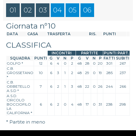
01
02
03
04
05
06
Giornata n°10
DATA
CASA
TRASFERTA
RIS.
PUNTI
CLASSIFICA
INCONTRI
PARTITE
PUNTI PART.
SQUADRA
PUNTI
G
V
N
P
G
V
N
P
FATTI
SUBITI
GOLFO
*
12
6
4
0
2
48
28
0
20
301
267
C.B.
GROSSETANO
10
6
3
1
2
48
29
0
19
285
237
*
C.B.
ORBETELLO
7
6
2
1
3
48
22
0
26
244
266
A.S.D
*
A.S.D.
CIRCOLO
BOCCIOFILO
6
6
2
0
4
48
17
0
31
238
298
LA
CALIFORNIA
*
* Partite in meno