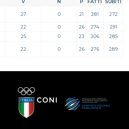
V
N
P
FATTI
SUBITI
27
0
21
281
272
22
0
26
274
291
25
0
23
306
285
22
0
26
276
289