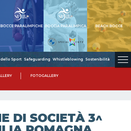
BOCCE PARALIMPICHE
BOCCIA PARALIMPICA
BEACH BOCCE
dello Sport
Safeguarding
Whistleblowing
Sostenibilità
LLERY
FOTOGALLERY
 DI SOCIETÀ 3^
MILIA ROMAGNA