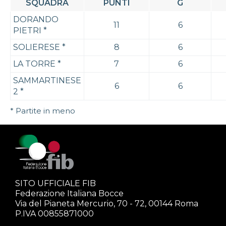
SQUADRA
PUNTI
G
DORANDO
11
6
PIETRI
*
SOLIERESE
*
8
6
LA TORRE
*
7
6
SAMMARTINESE
6
6
2
*
* Partite in meno
SITO UFFICIALE FIB
Federazione Italiana Bocce
Via del Pianeta Mercurio, 70 - 72, 00144 Roma
P.IVA 00855871000