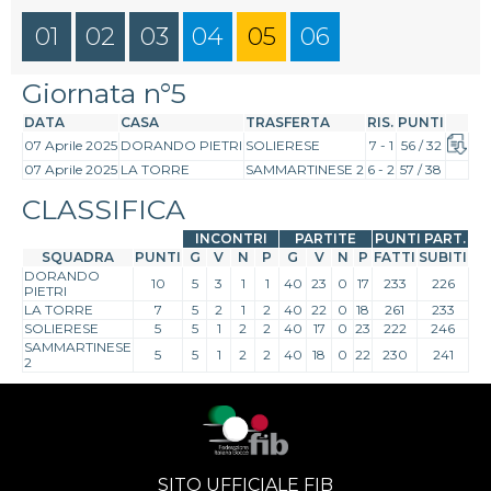
01
02
03
04
05
06
Giornata n°5
DATA
CASA
TRASFERTA
RIS.
PUNTI
07 Aprile 2025
DORANDO PIETRI
SOLIERESE
7 - 1
56 / 32
07 Aprile 2025
LA TORRE
SAMMARTINESE 2
6 - 2
57 / 38
CLASSIFICA
INCONTRI
PARTITE
PUNTI PART.
SQUADRA
PUNTI
G
V
N
P
G
V
N
P
FATTI
SUBITI
DORANDO
10
5
3
1
1
40
23
0
17
233
226
PIETRI
LA TORRE
7
5
2
1
2
40
22
0
18
261
233
SOLIERESE
5
5
1
2
2
40
17
0
23
222
246
SAMMARTINESE
5
5
1
2
2
40
18
0
22
230
241
2
SITO UFFICIALE FIB