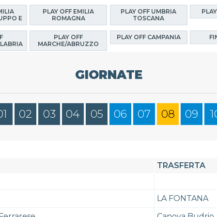
MILIA
PLAY OFF EMILIA
PLAY OFF UMBRIA
PLAY
UPPO E
ROMAGNA
TOSCANA
F
PLAY OFF
PLAY OFF CAMPANIA
FI
LABRIA
MARCHE/ABRUZZO
GIORNATE
01
02
03
04
05
06
07
08
09
1
TRASFERTA
LA FONTANA
Ferrarese
Canova Budrio