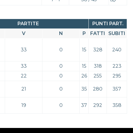
PARTITE
PUNTI PART.
V
N
P
FATTI
SUBITI
33
0
15
328
240
33
0
15
318
223
22
0
26
255
295
21
0
35
280
357
19
0
37
292
358