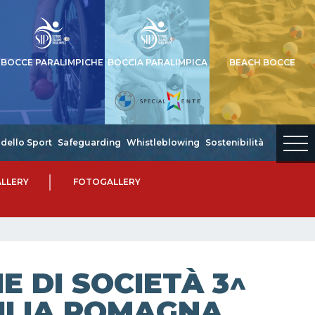
BOCCE PARALIMPICHE
BOCCIA PARALIMPICA
BEACH BOCCE
dello Sport
Safeguarding
Whistleblowing
Sostenibilità
LLERY
FOTOGALLERY
 DI SOCIETÀ 3^
MILIA ROMAGNA