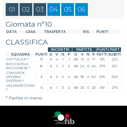
01
02
03
04
05
06
Giornata n°10
DATA
CASA
TRASFERTA
RIS.
PUNTI
CLASSIFICA
INCONTRI
PARTITE
PUNTI PART.
SQUADRA
PUNTI
G
V
N
P
G
V
N
P
FATTI
SUBITI
CATTOLICA
*
13
6
4
1
1
48
31
0
17
315
222
BOCCIOFILA
8
6
2
2
2
48
24
0
24
276
291
RICCIONESE
*
CVM PACK
MOVING
6
6
2
0
4
48
18
0
30
239
302
SYSTEMS
*
VALMARECCHIA
6
6
1
3
2
48
23
0
25
261
276
*
* Partite in meno