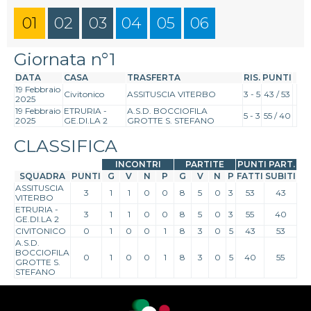
01
02
03
04
05
06
Giornata n°1
DATA
CASA
TRASFERTA
RIS.
PUNTI
19 Febbraio
Civitonico
ASSITUSCIA VITERBO
3 - 5
43 / 53
2025
19 Febbraio
ETRURIA -
A.S.D. BOCCIOFILA
5 - 3
55 / 40
2025
GE.DI.LA 2
GROTTE S. STEFANO
CLASSIFICA
INCONTRI
PARTITE
PUNTI PART.
SQUADRA
PUNTI
G
V
N
P
G
V
N
P
FATTI
SUBITI
ASSITUSCIA
3
1
1
0
0
8
5
0
3
53
43
VITERBO
ETRURIA -
3
1
1
0
0
8
5
0
3
55
40
GE.DI.LA 2
CIVITONICO
0
1
0
0
1
8
3
0
5
43
53
A.S.D.
BOCCIOFILA
0
1
0
0
1
8
3
0
5
40
55
GROTTE S.
STEFANO