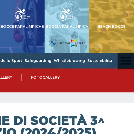
BOCCE PARALIMPICHE
BOCCIA PARALIMPICA
BEACH BOCCE
dello Sport
Safeguarding
Whistleblowing
Sostenibilità
LLERY
FOTOGALLERY
 DI SOCIETÀ 3^
IO (2024/2025)