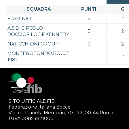
SQUADRA
PUNTI
G
FLAMINIO
4
2
A.S.D. CIRCOLO
3
2
BOCCIOFILO J.F.KENNEDY
NATICCHIONI GROUP
3
2
MONTEROTONDO.BOCCE
1
2
1981
SITO UFFICIALE FIB
Federazione Italiana Bocce
Via del Pianeta Mercurio, 70 - 72, 00144 Roma
P.IVA 00855871000