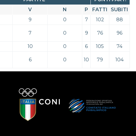
V
N
P
FATTI
SUBITI
9
0
7
102
88
7
0
9
76
96
10
0
6
105
74
6
0
10
79
104