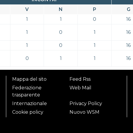
V
N
P
G
1
1
0
16
1
0
1
16
1
0
1
16
0
1
1
16
Mappa del sito
Feed Rss
Federazione
Web Mail
trasparente
Internazionale
Privacy Policy
Cookie policy
Nuovo WSM