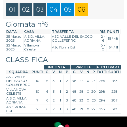
01
02
03
04
05
06
Giornata n°6
DATA
CASA
TRASFERTA
RIS.
PUNTI
25 Marzo
A.S.D. VILLA
ASD VALLE DEL SACCO
2 -
51 / 48
2025
ADRIANA
COLLEFERRO
6
25 Marzo
Villanova
8 -
ASd Roma Est
64 / 11
2025
Celeste
0
CLASSIFICA
INCONTRI
PARTITE
PUNTI PART.
SQUADRA
PUNTI
G
V
N
P
G
V
N
P
FATTI
SUBITI
ASD VALLE
DEL SACCO
10
6
3
1
2
48
24
0
24
265
283
COLLEFERRO
VILLANOVA
10
6
3
1
2
48
28
0
20
298
228
CELESTE
A.S.D. VILLA
7
6
2
1
3
48
23
0
25
294
287
ADRIANA
ASD ROMA
7
6
2
1
3
48
21
0
27
253
312
EST