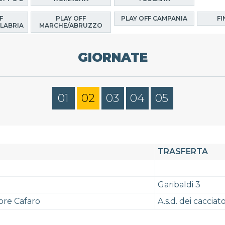
F
PLAY OFF
PLAY OFF CAMPANIA
FI
LABRIA
MARCHE/ABRUZZO
GIORNATE
01
02
03
04
05
TRASFERTA
Garibaldi 3
ore Cafaro
A.s.d. dei cacciato