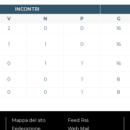
INCONTRI
V
N
P
G
2
0
0
16
1
1
0
16
0
1
1
16
0
0
1
8
0
0
1
8
Mappa del sito
Feed Rss
Federazione
Web Mail