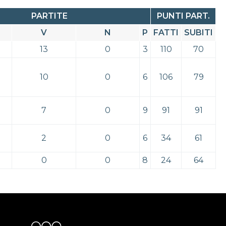
PARTITE
PUNTI PART.
V
N
P
FATTI
SUBITI
13
0
3
110
70
10
0
6
106
79
7
0
9
91
91
2
0
6
34
61
0
0
8
24
64