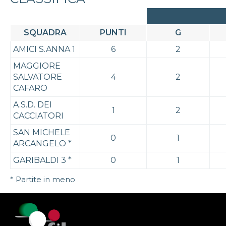
SQUADRA
PUNTI
G
AMICI S.ANNA 1
6
2
MAGGIORE
SALVATORE
4
2
CAFARO
A.S.D. DEI
1
2
CACCIATORI
SAN MICHELE
0
1
ARCANGELO
*
GARIBALDI 3
*
0
1
* Partite in meno