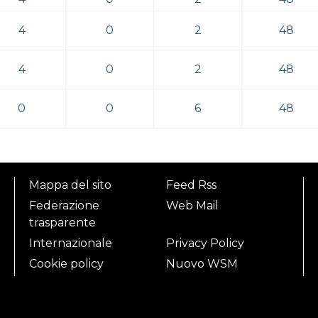
4
0
2
48
4
0
2
48
0
0
6
48
Mappa del sito
Feed Rss
Federazione
Web Mail
trasparente
Internazionale
Privacy Policy
Cookie policy
Nuovo WSM