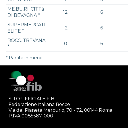
ME.BU.RI. CITTà
12
6
DI BEVAGNA
*
SUPERMERCATI
12
6
ELITE
*
BOCC. TREVANA
0
6
*
* Partite in meno
SITO UFFICIALE FIB
Federazione Italiana Bocce
Via del Pianeta Mercurio, 70 - 72, 00144 Roma
P.IVA 00855871000