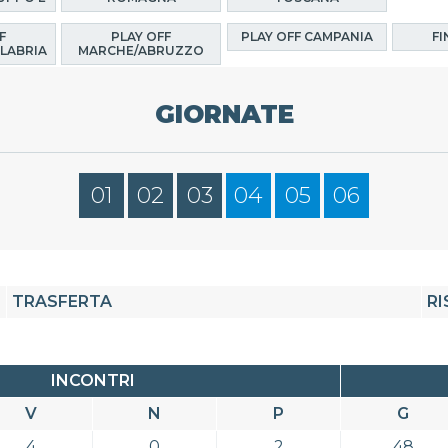
F
PLAY OFF
PLAY OFF CAMPANIA
FI
LABRIA
MARCHE/ABRUZZO
GIORNATE
01
02
03
04
05
06
TRASFERTA
RI
INCONTRI
V
N
P
G
4
0
2
48