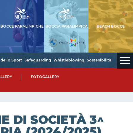
BOCCE PARALIMPICHE
BOCCIA PARALIMPICA
BEACH BOCCE
dello Sport
Safeguarding
Whistleblowing
Sostenibilità
LLERY
FOTOGALLERY
 DI SOCIETÀ 3^
RIA (2024/2025)