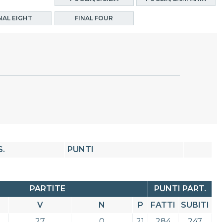
NAL EIGHT
FINAL FOUR
S.
PUNTI
PARTITE
PUNTI PART.
V
N
P
FATTI
SUBITI
27
0
21
284
247