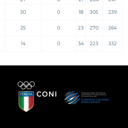
30
0
18
305
239
25
0
23
270
264
14
0
34
223
332