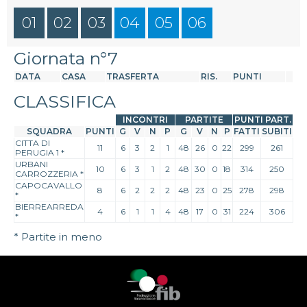
01
02
03
04
05
06
Giornata n°7
DATA
CASA
TRASFERTA
RIS.
PUNTI
CLASSIFICA
INCONTRI
PARTITE
PUNTI PART.
SQUADRA
PUNTI
G
V
N
P
G
V
N
P
FATTI
SUBITI
CITTA DI
11
6
3
2
1
48
26
0
22
299
261
PERUGIA 1
*
URBANI
10
6
3
1
2
48
30
0
18
314
250
CARROZZERIA
*
CAPOCAVALLO
8
6
2
2
2
48
23
0
25
278
298
*
BIERREARREDA
4
6
1
1
4
48
17
0
31
224
306
*
* Partite in meno