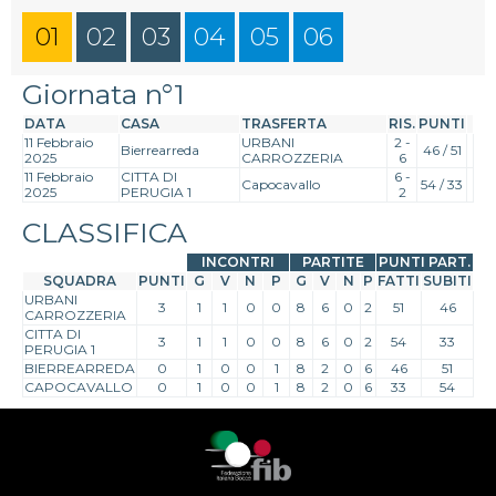
01
02
03
04
05
06
Giornata n°1
DATA
CASA
TRASFERTA
RIS.
PUNTI
11 Febbraio
URBANI
2 -
Bierrearreda
46 / 51
2025
CARROZZERIA
6
11 Febbraio
CITTA DI
6 -
Capocavallo
54 / 33
2025
PERUGIA 1
2
CLASSIFICA
INCONTRI
PARTITE
PUNTI PART.
SQUADRA
PUNTI
G
V
N
P
G
V
N
P
FATTI
SUBITI
URBANI
3
1
1
0
0
8
6
0
2
51
46
CARROZZERIA
CITTA DI
3
1
1
0
0
8
6
0
2
54
33
PERUGIA 1
BIERREARREDA
0
1
0
0
1
8
2
0
6
46
51
CAPOCAVALLO
0
1
0
0
1
8
2
0
6
33
54