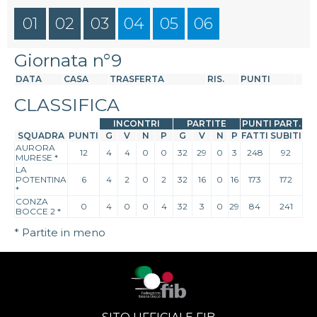
01
02
03
04
05
06
Giornata n°9
DATA
CASA
TRASFERTA
RIS.
PUNTI
CLASSIFICA
INCONTRI
PARTITE
PUNTI PART.
SQUADRA
PUNTI
G
V
N
P
G
V
N
P
FATTI
SUBITI
AURORA
12
4
4
0
0
32
29
0
3
248
92
MURESE
*
LA
POTENTINA
6
4
2
0
2
32
16
0
16
173
172
*
CONZA
0
4
0
0
4
32
3
0
29
84
241
BOCCE 2
*
* Partite in meno