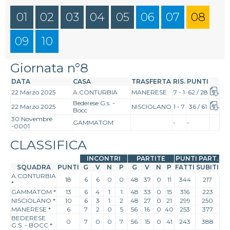
01
02
03
04
05
06
07
08
09
10
Giornata n°8
DATA
CASA
TRASFERTA
RIS.
PUNTI
22 Marzo 2025
A.CONTURBIA
MANERESE
7 - 1
62 / 28
Bederese G.s. -
22 Marzo 2025
NISCIOLANO
1 - 7
36 / 61
Bocc
30 Novembre
GAMMATOM
-
-
-0001
CLASSIFICA
INCONTRI
PARTITE
PUNTI PART.
SQUADRA
PUNTI
G
V
N
P
G
V
N
P
FATTI
SUBITI
A.CONTURBIA
18
6
6
0
0
48
37
0
11
344
217
*
GAMMATOM
*
13
6
4
1
1
48
33
0
15
316
223
NISCIOLANO
*
10
6
3
1
2
48
27
0
21
299
250
MANERESE
*
6
7
2
0
5
56
16
0
40
253
377
BEDERESE
0
7
0
0
7
56
15
0
41
243
388
G.S. - BOCC
*