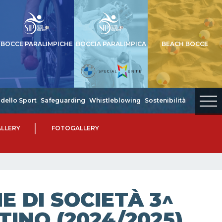
BOCCE PARALIMPICHE
BOCCIA PARALIMPICA
BEACH BOCCE
dello Sport
Safeguarding
Whistleblowing
Sostenibilità
LLERY
FOTOGALLERY
 DI SOCIETÀ 3^
TINO (2024/2025)