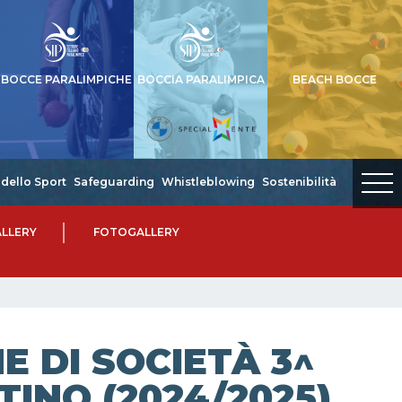
BOCCE PARALIMPICHE
BOCCIA PARALIMPICA
BEACH BOCCE
dello Sport
Safeguarding
Whistleblowing
Sostenibilità
LLERY
FOTOGALLERY
 DI SOCIETÀ 3^
TINO (2024/2025)